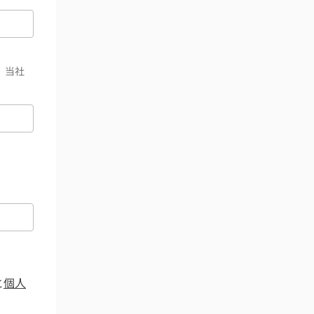
、当社
と
個人