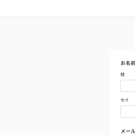
お名
姓
セイ
メー