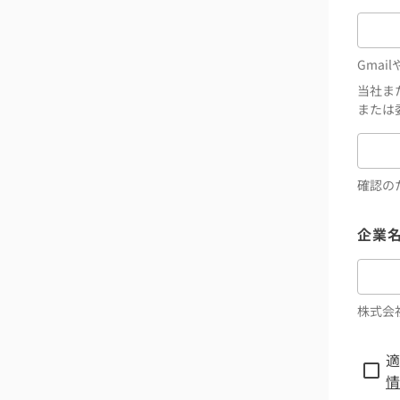
Gmai
当社ま
または
確認の
企業
株式会
適
情