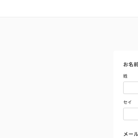
お名
姓
セイ
メー