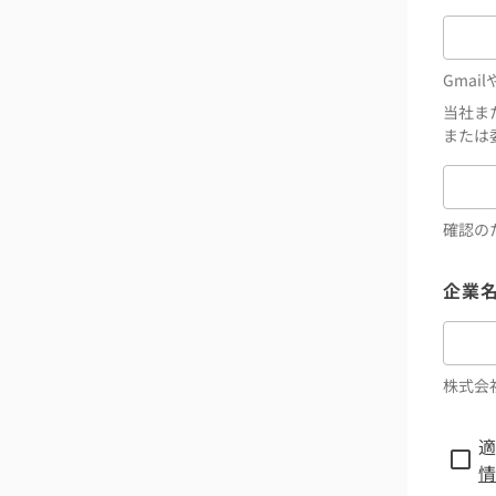
Gmai
当社ま
または
確認の
企業
株式会
適
情