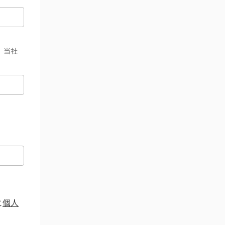
、当社
と
個人