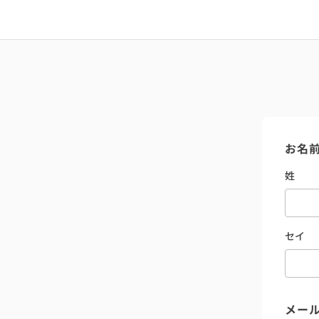
お名
姓
セイ
メー