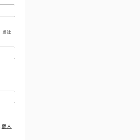
、当社
と
個人