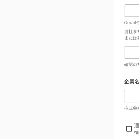
Gmai
当社ま
または
確認の
企業
株式会
適
情